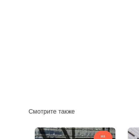
Смотрите также
на
на