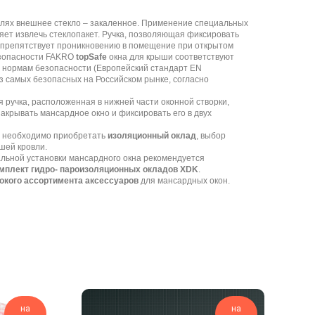
елях внешнее стекло – закаленное. Применение специальных
ет извлечь стеклопакет. Ручка, позволяющая фиксировать
, препятствует проникновению в помещение при открытом
езопасности FAKRO
topSafe
окна для крыши соответствуют
 нормам безопасности (Европейский стандарт EN
з самых безопасных на Российском рынке, согласно
 ручка, расположенная в нижней части оконной створки,
закрывать мансардное окно и фиксировать его в двух
лю необходимо приобретать
изоляционный оклад
, выбор
ашей кровли.
льной установки мансардного окна рекомендуется
мплект гидро- пароизоляционных окладов XDK
.
окого ассортимента аксессуаров
для мансардных окон.
на
на