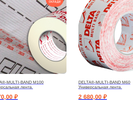
складе
A®-MULTI-BAND М100
DELTA®-MULTI-BAND М60
ерсальная лента.
Универсальная лента.
70,00
₽
2 680,00
₽