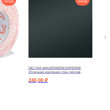
складе
складе
DELTA®-MAUERWERKSSPERRE
DEL
Отсечная изоляция стен против
полу
капиллярной влаги
скат
240,00
₽
272