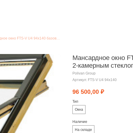
Мансардное окно FTS-V U4 94х140 базовая модель с 2-камерным стеклопакет
Мансардное окно FT
2-камерным стекло
Polivan Group
Артикул:
FTS-V U4 94x140
96 500,00
₽
Тип
Окна
Наличие
На складе