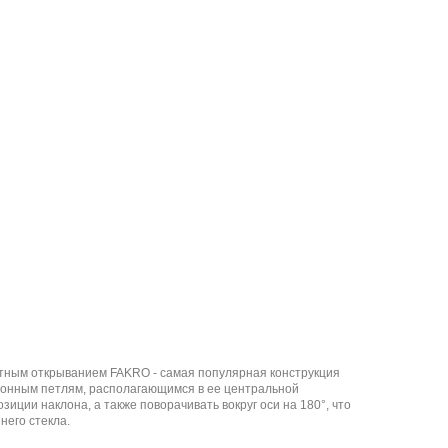
тным открыванием FAKRO - самая популярная конструкция
ионным петлям, располагающимся в ее центральной
озиции наклона, а также поворачивать вокруг оси на 180°, что
него стекла.