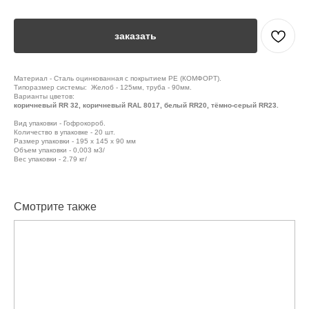
заказать
Материал - Сталь оцинкованная с покрытием PE (КОМФОРТ).
Типоразмер системы: Желоб - 125мм, труба - 90мм.
Варианты цветов:
коричневый RR 32, коричневый RAL 8017, белый RR20, тёмно-серый RR23.
Вид упаковки - Гофрокороб.
Количество в упаковке - 20 шт.
Размер упаковки - 195 x 145 x 90 мм
Объем упаковки - 0,003 м3/
Вес упаковки - 2.79 кг/
Смотрите также