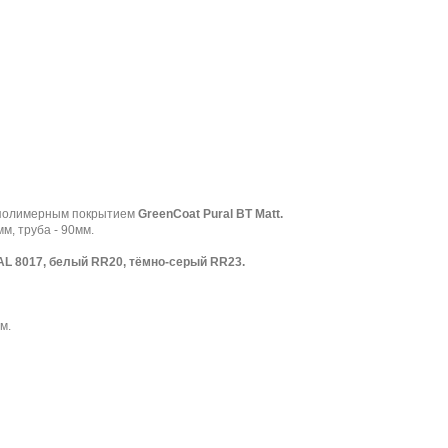
 полимерным покрытием
GreenCoat Pural BT Matt.
м, труба - 90мм.
AL 8017, белый RR20, тёмно-серый RR23.
м.