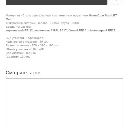
Материал - Сталь оцинкованная с полимерным покрытием
GreenCoat Pural BT
Matt.
Типоразмер системы: Желоб - 125мм, труба - 90мм.
Варианты цветов:
коричневый RR 32, коричневый RAL 8017, белый RR20, тёмно-серый RR23.
Вид упаковки - Гофрокороб.
Количество в упаковке - 40 шт.
Размер упаковки - 370 x 370 x 190 мм
Объем упаковки - 0,026 м3/
Вес упаковки - 6.52 кг/
Гарантия -15 лет.
Смотрите также