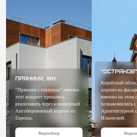
"Остряков
Пряники, ЖК
Корейский обли
"Пряники с глазурью" именно
кирпич на фасад
этот концепт пришлось
именно на этом 
реализовать через клинкерный
познакомились с
Ангобированный кирпич из
Архитектурной 
Европы.
Ильинской.
Видеообзор
Видеоо