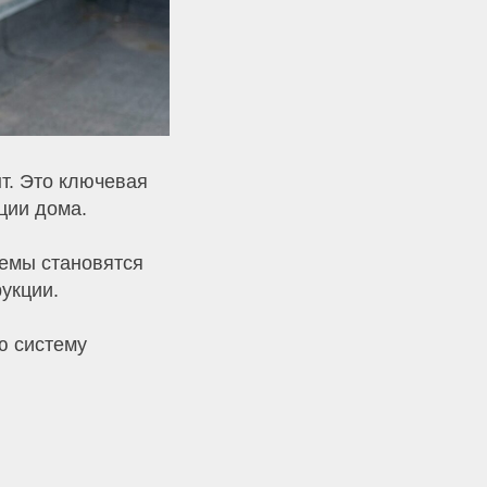
т. Это ключевая
кции дома.
лемы становятся
рукции.
ю систему
.