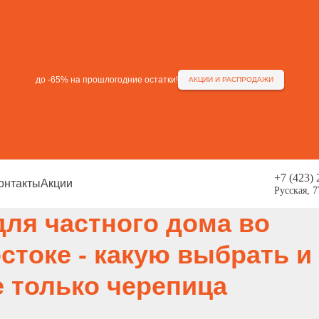
до -65% на прошлогодние остатки!
АКЦИИ И РАСПРОДАЖИ
+7 (423) 
онтакты
Акции
Русская, 
для частного дома во
стоке - какую выбрать и
е только черепица