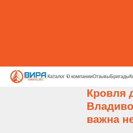
Каталог
О компании
Отзывы
Бригады
К
Кровля 
Владиво
важна н