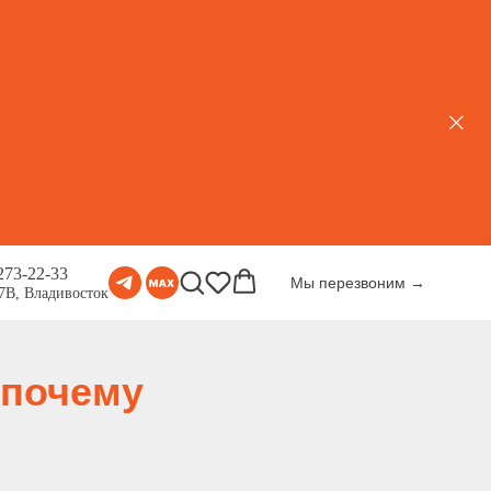
273-22-33
Мы перезвоним →
77В, Владивосток
 почему